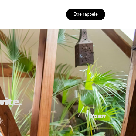
Être rappelé
vite.
Yoan